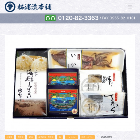
/ FAX 0955-82-0181
- 0000049
松浦漬
西京漬
粕漬
銘酒粕漬・西京漬
鯨
しゅうまい
贈答・ギフト