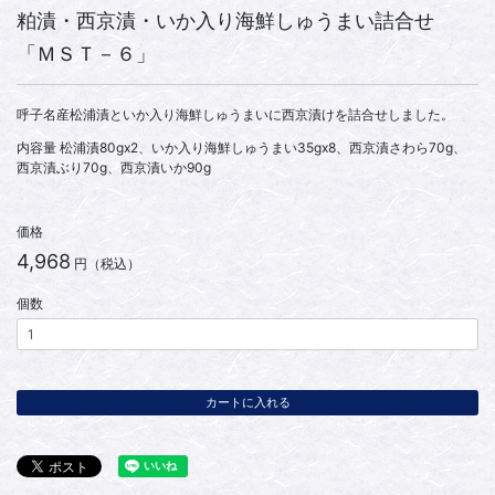
粕漬・西京漬・いか入り海鮮しゅうまい詰合せ
「ＭＳＴ－６」
呼子名産松浦漬といか入り海鮮しゅうまいに西京漬けを詰合せしました。
内容量 松浦漬80gx2、いか入り海鮮しゅうまい35gx8、西京漬さわら70g、
西京漬ぶり70g、西京漬いか90g
価格
4,968
円（税込）
個数