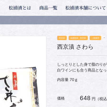
松浦漬とは
商品一覧
松浦漬本舗について
- 
西京漬
銘酒粕漬・西京漬
ご家庭用
西京漬 さわら
しっとりとした身で脂のりが
白ワインにも合う商品となっ
内容量 70ｇ
648
価格
円（税込