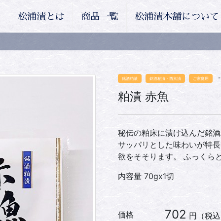
松浦漬とは
商品一覧
松浦漬本舗について
-
銘酒粕漬
銘酒粕漬・西京漬
ご家庭用
粕漬 赤魚
秘伝の粕床に漬け込んだ銘酒
サッパリとした味わいが特長
欲をそそります。 ふっくら
内容量 70gx1切
702
価格
円（税込