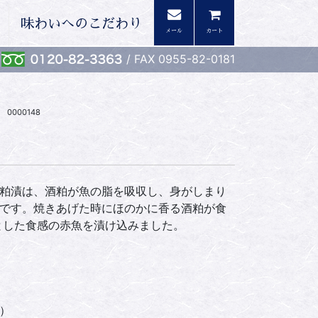
味わいへのこだわり
メール
カート
/ FAX 0955-82-0181
 0000148
粕漬は、酒粕が魚の脂を吸収し、身がしまり
です。焼きあげた時にほのかに香る酒粕が食
とした食感の赤魚を漬け込みました。
）