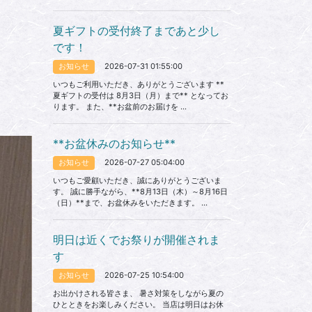
夏ギフトの受付終了まであと少し
です！
2026-07-31 01:55:00
お知らせ
いつもご利用いただき、ありがとうございます **
夏ギフトの受付は 8月3日（月）まで** となってお
ります。 また、**お盆前のお届けを ...
**お盆休みのお知らせ**
2026-07-27 05:04:00
お知らせ
いつもご愛顧いただき、誠にありがとうございま
す。 誠に勝手ながら、**8月13日（木）～8月16日
（日）**まで、お盆休みをいただきます。 ...
明日は近くでお祭りが開催されま
す
2026-07-25 10:54:00
お知らせ
お出かけされる皆さま、 暑さ対策をしながら夏の
ひとときをお楽しみください。 当店は明日はお休